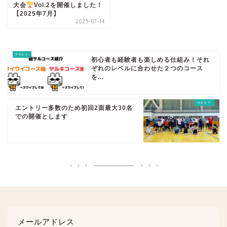
大会
️
Vol.2を開催しました！
【2025年7月】
2025-07-14
初心者も経験者も楽しめる仕組み！それ
ぞれのレベルに合わせた２つのコース
を...
エントリー多数のため初回2面最大30名
での開催とします
メールアドレス