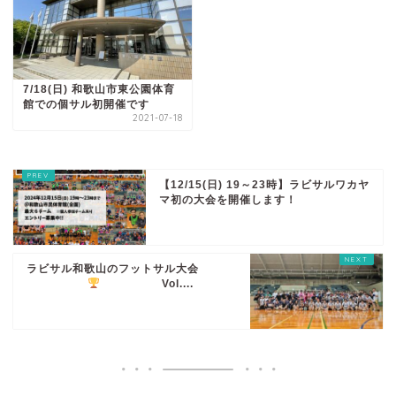
7/18(日) 和歌山市東公園体育
館での個サル初開催です
2021-07-18
【12/15(日) 19～23時】ラビサルワカヤ
マ初の大会を開催します！
ラビサル和歌山のフットサル大会
️
Vol....