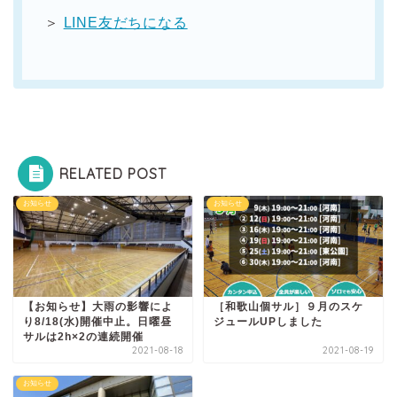
＞
LINE友だちになる
RELATED POST
お知らせ
お知らせ
【お知らせ】大雨の影響によ
［和歌山個サル］９月のスケ
り8/18(水)開催中止。日曜昼
ジュールUPしました
サルは2h×2の連続開催
2021-08-18
2021-08-19
お知らせ