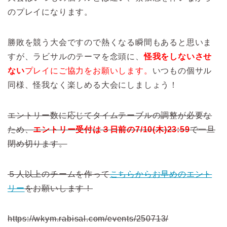
のプレイになります。
勝敗を競う大会ですので熱くなる瞬間もあると思いま
すが、ラビサルのテーマを念頭に、
怪我をしないさせ
ない
プレイにご協力をお願いします。
いつもの個サル
同様、怪我なく楽しめる大会にしましょう！
エントリー数に応じてタイムテーブルの調整が必要な
ため、
エントリー受付は３日前の7/10(木)23:59
で一旦
閉め切ります。
５人以上のチームを作って
こちらからお早めのエント
リー
をお願いします！
https://wkym.rabisal.com/events/250713/