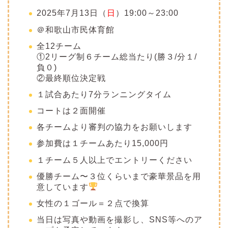
2025年7月13日（
日
）19:00～23:00
＠和歌山市民体育館
全12チーム
①2リーグ制６チーム総当たり(勝３/分１/
負０)
②最終順位決定戦
１試合あたり7分ランニングタイム
コートは２面開催
各チームより審判の協力をお願いします
参加費は１チームあたり15,000円
１チーム５人以上でエントリーください
優勝チーム〜３位くらいまで豪華景品を用
意しています
️
女性の１ゴール＝２点で換算
当日は写真や動画を撮影し、SNS等へのア